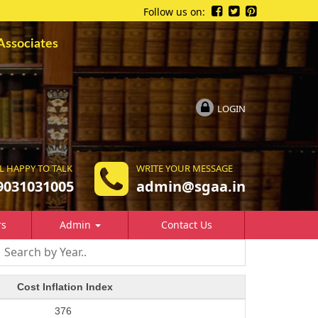
Follow us on:
Associates
LOGIN
L HAPPY TO TALK
WRITE YOUR MESSAGE
9031031005
a
dmin@sgaa.in
rs
Admin
Contact Us
Cost Inflation Index
376