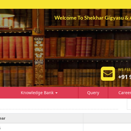
Welcome To Shekhar Gigyasu & 
WE FEE
+91 
Knowledge Bank
Query
Caree
ear
6